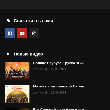
Связаться с нами
Новые видео
Солнце Науруза. Группа «БА»
zov_world
29.03.2024
Музыка Христианской Сирии
zov_world
21.08.2023
Бог Солнца Кинич Ахау и его