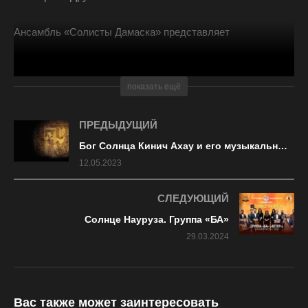
Ансамбль «Солисты Дамаска» представляет
Музыка Христианской Сирии.
показать ещё
Дирижер Мисак Багбударян.
ПРЕДЫДУЩИЙ
(Всего 420 просмотров, 2 сегодня)
Бог Солнца Кинич Ахау и его музыкальные потомки
12.05.2023
СЛЕДУЮЩИЙ
Солнце Науруза. Группа «БА»
29.03.2024
Вас также может заинтересовать