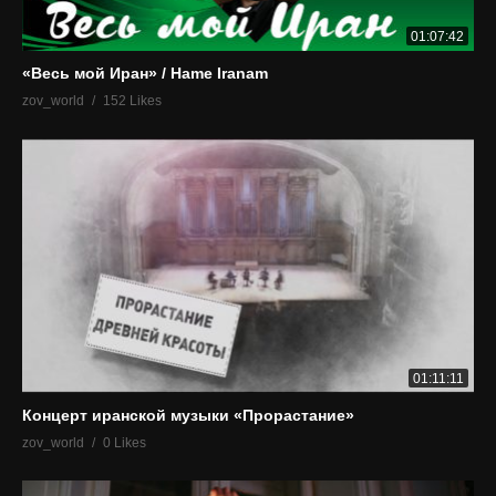
01:07:42
«Весь мой Иран» / Hame Iranam
zov_world
152 Likes
01:11:11
Концерт иранской музыки «Прорастание»
zov_world
0 Likes