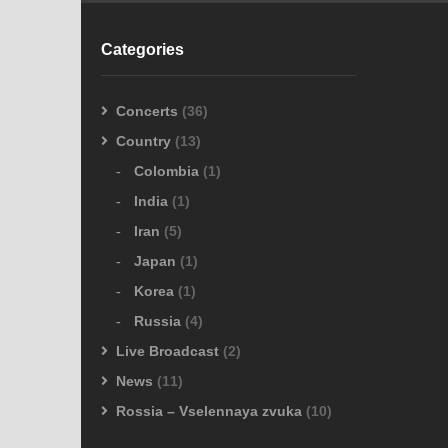
Categories
Concerts
(36)
Country
(13)
Colombia
(1)
India
(1)
Iran
(5)
Japan
(1)
Korea
(1)
Russia
(4)
Live Broadcast
(2)
News
(11)
Rossia – Vselennaya zvuka
(10)