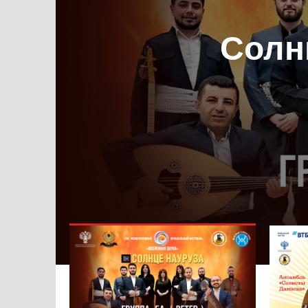
Солн
Музы