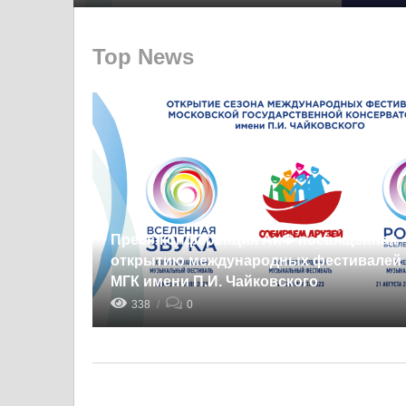
Top News
Пресс-конференция АиФ посвященная
открытию международных фестивалей
МГК имени П.И. Чайковского
338
0