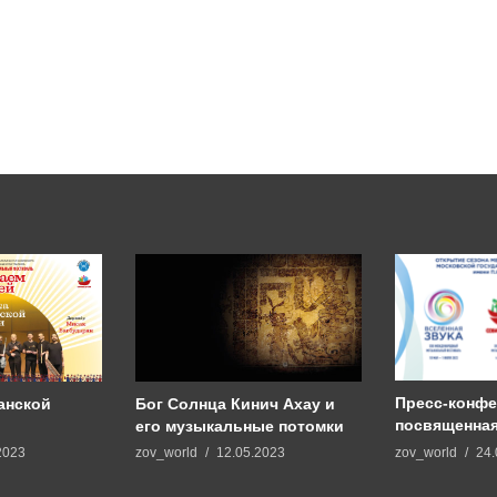
Пресс-конф
анской
Бог Солнца Кинич Ахау и
посвященна
его музыкальные потомки
международ
zov_world
24.
2023
zov_world
12.05.2023
фестивалей 
Чайковского