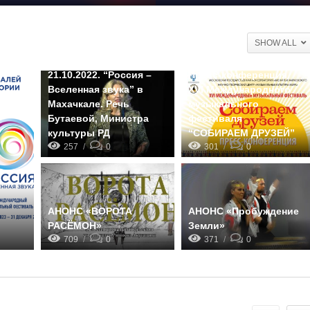
SHOW ALL
21.10.2022. “Россия –
Пресс-конференция
Вселенная звука” в
XVI Международного
Махачкале. Речь
музыкального
Бутаевой, Министра
фестиваля
культуры РД
“СОБИРАЕМ ДРУЗЕЙ”
257
0
301
0
АНОНС «ВОРОТА
АНОНС «Пробуждение
РАСЁМОН»
Земли»
709
0
371
0