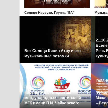
Солнце Науруза. Группа “БА”
Музыка
21.10.2022. “Россия –
Непро
Вселенная звука” в Махачкале.
класс
и его
Речь Бутаевой, Министра
Махач
культуры РД
– Все
Ф
Финал. Гала-концерт.
Полуф
валей
Махачкала. Фестиваль Россия
Самар
кого
– Вселенная звука 2022
Вселе