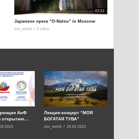
03:52
Japanese opera “O-Natsu” in Moscow
zov_world
0 Likes
еренция АиФ
Лекция-концерт “МОЯ
21.10.2022
я открытию
БОГАТАЯ ТУВА”
Вселенная
ных
Махачкале
04.2023
zov_world
26.02.2023
zov_world
МГК имени П.И.
Министра