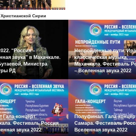
 Христианской Сирии
йденные пути. Иранская
ическая музыка.
кала. Фестиваль Россия
ленная звука 2022
Второй гала-концерт. 
инал. Гала-концерт.
Вселенная звука 2022
а. Фестиваль Россия –
нная звука 2022
zov_world
15.10.2022