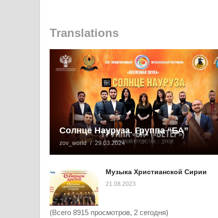
Translations
Солнце Науруза. Группа “БА”
zov_world
29.03.2024
Музыка Христианской Сирии
21.08.2023
(Всего 8915 просмотров, 2 сегодня)