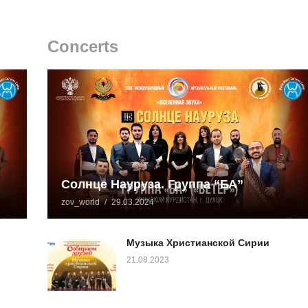
Concerts
Солнце Науруза. Группа “БА”
zov_world
29.03.2024
Музыка Христианской Сирии
21.08.2023