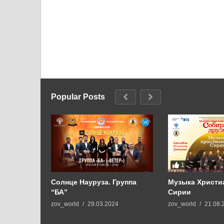
Popular Posts
1
АМАРА
Солнце Науруза. Группа
Музыка Христи
“БА”
Сирии
2
zov_world
29.03.2024
zov_world
21.08.