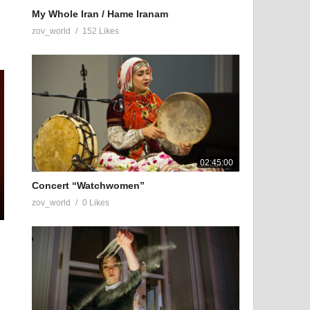
My Whole Iran / Hame Iranam
zov_world
152 Likes
02:45:00
Concert “Watchwomen”
zov_world
0 Likes