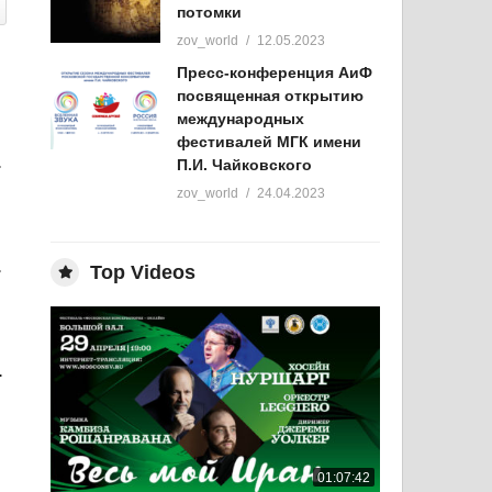
потомки
zov_world
12.05.2023
Пресс-конференция АиФ
посвященная открытию
международных
фестивалей МГК имени
 звука 2022
П.И. Чайковского
zov_world
24.04.2023
нная звука 2022
Top Videos
енная звука 2022
01:07:42