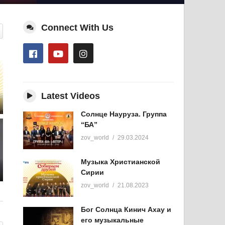
Connect With Us
Latest Videos
Солнце Науруза. Группа
“БА”
zov_world
29.03.2024
Музыка Христианской
Сирии
zov_world
21.08.2023
Бог Солнца Кинич Ахау и
его музыкальные