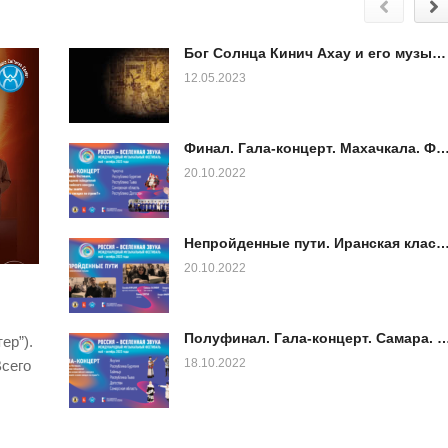
Бог Солнца Кинич Ахау и его музыкальные потомки
12.05.2023
Финал. Гала-концерт. Махачкала. Фестиваль Россия – Вселенная
20.10.2022
Непройденные пути. Иранская классическая музыка. Махачкала. Фестиваль Россия – Вселе
20.10.2022
Полуфинал. Гала-концерт. Самара. Фестиваль Россия – Всел
ер”).
18.10.2022
Всего