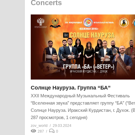
Concerts
Солнце Науруза. Группа “БА”
XXII Международный Музыкальный Фестиваль
“Вселенная звука” представляет группу “БА” (“Вет
Солнце Науруза. Иракский Курдистан, г. Духок. (
287 просмотров, 1 сегодня)
zov_world
29.03.2024
287
0