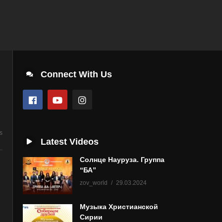
Connect With Us
s
Latest Videos
Солнце Науруза. Группа
“БА”
zov_world
29.03.2024
Музыка Христианской
Сирии