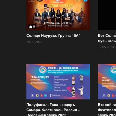
0
Солнце Науруза. Группа “БА”
Бог Солнц
музыкаль
29.03.2024
12.05.2023
Полуфинал. Гала-концерт.
Второй га
Самара. Фестиваль Россия –
Фестивал
Вселенная звука 2022
звука 202