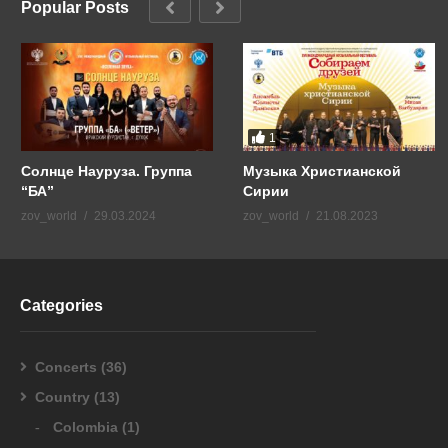
Popular Posts
1
Солнце Науруза. Группа
Музыка Христианской
“БА”
Сирии
zov_world
29.03.2024
zov_world
21.08.2023
Categories
Concerts
(36)
Country
(13)
Colombia
(1)