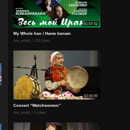
01:07:42
My Whole Iran / Hame Iranam
zov_world
152 Likes
02:45:00
Concert “Watchwomen”
zov_world
0 Likes