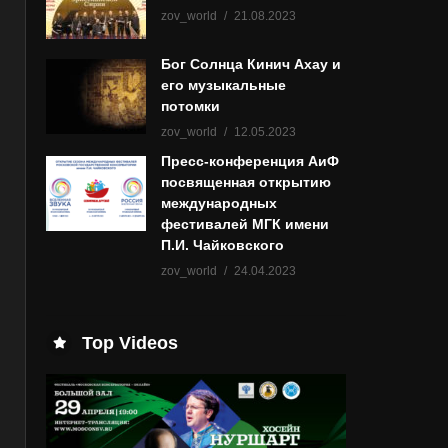
zov_world
21.08.2023
Бог Солнца Кинич Ахау и
его музыкальные
потомки
zov_world
12.05.2023
Пресс-конференция АиФ
посвященная открытию
международных
фестивалей МГК имени
П.И. Чайковского
zov_world
24.04.2023
Top Videos