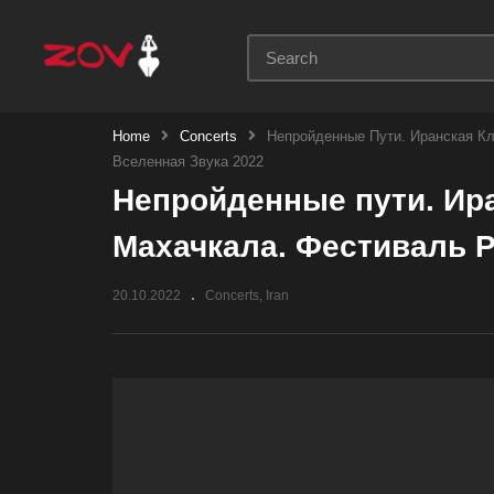
Home
Concerts
Непройденные Пути. Иранская Кл
Вселенная Звука 2022
Непройденные пути. Ира
Махачкала. Фестиваль Р
20.10.2022
Concerts
Iran