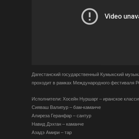
Дагестанский государственный Кумыкский музыка
проходит в рамках Международного фестиваля Ро
Исполнители: Хосейн Нуршарг – иранское класси
Сияваш Валипур – бам-каманче
Алиреза Геранфар – сантур
Навид Дэхган – каманче
Азадэ Амири – тар