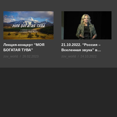
Лекция-концерт “МОЯ
21.10.2022. “Россия –
БОГАТАЯ ТУВА”
Вселенная звука” в
Махачкале. Речь
zov_world
26.02.2023
zov_world
24.10.2022
Бутаевой, Министра
культуры РД