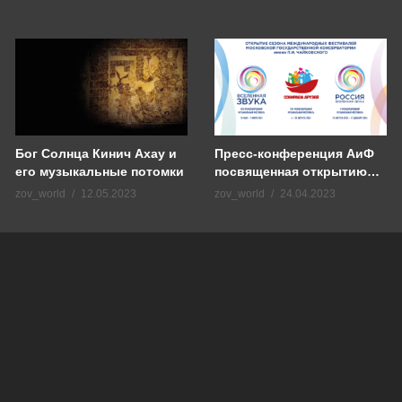
Бог Солнца Кинич Ахау и
Пресс-конференция АиФ
его музыкальные потомки
посвященная открытию
международных
zov_world
12.05.2023
zov_world
24.04.2023
фестивалей МГК имени
П.И. Чайковского