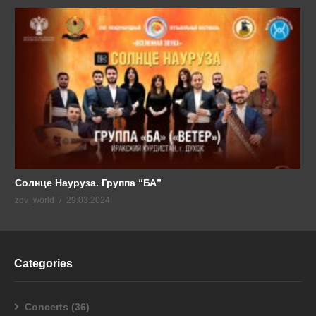
Солнце Науруза. Группа “БА”
zov_world
29.03.2024
Categories
Concerts
(36)