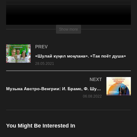
(Всего 200 просмотров, 1 сегодня)
Show more
PREV
«Шулай күңел моңлана». «Так поёт душа»
28.05.2021
NEXT
Музыка Австро-Венгрии: И. Брамс, Ф. Шуберт
06.08.2022
You Might Be Interested In