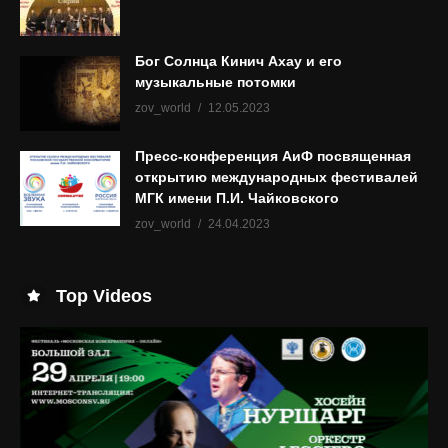
Бог Солнца Кинич Ахау и его
музыкальные потомки
zov_world
12.05.2023
Пресс-конференция АиФ посвященная
открытию международных фестивалей
МГК имени П.И. Чайковского
zov_world
24.04.2023
Top Videos