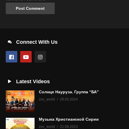
Connect With Us
Latest Videos
Солнце Науруза. Группа “БА”
zov_world
29.03.2024
Музыка Христианской Сирии
zov_world
21.08.2023