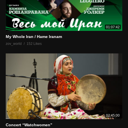
01:07:42
My Whole Iran / Hame Iranam
zov_world
152 Likes
02:45:00
Concert “Watchwomen”