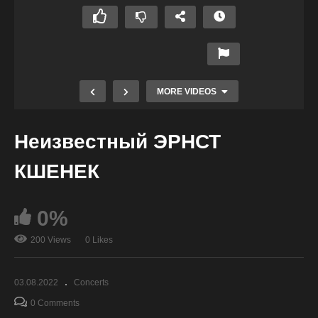
MORE VIDEOS
Неизвестный ЭРНСТ
КШЕНЕК
0%
200 Views
0 Likes
«Шулай күңел моңлана». «Так поёт душа»
03.08.2022
Concerts
0 Comments