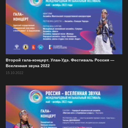
27.08
Китай (гуцинь, сяо, дицзы, сюнь).
ЧТ
Концерт фестиваля «Собираем друзей»
2015 года.
(Всего 139 просмотров, 1 сегодня)
Второй гала-концерт. Улан-Удэ. Фестиваль Россия —
Вселенная звука 2022
15.10.2022