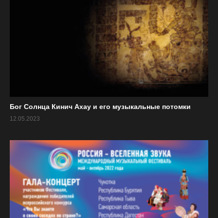
КОНЦЕРТЫ в Рахманиновском зале + прямая
трансляция
«Жемчужная нить». Китайская
17.08
классическая музыка.
ПН
Анастасия Новосёлова
(гуцинь)
.
«Лики европейского романтизма»
Бог Солнца Кинич Ахау и его музыкальные потомки
12.05.2023
20.08
Екатерина Годованец
(сопрано)
,
ЧТ
Алексей Гуляницкий
(скрипка)
,
Шолпан Барлыкова
(фортепиано)
«Дети солнца». Музыка Латинской
Америки и Азербайджана.
Паула Андреа Гальего Гутьеррес
Колумбия (кларнет)
,