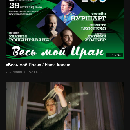
01:07:42
«Весь мой Иран» / Hame Iranam
zov_world
152 Likes