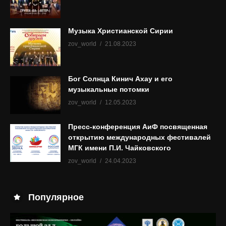
Музыка Христианской Сирии
zov_world
21.08.2023
Бог Солнца Кинич Ахау и его
музыкальные потомки
zov_world
12.05.2023
Пресс-конференция АиФ посвященная
открытию международных фестивалей
МГК имени П.И. Чайковского
zov_world
24.04.2023
Популярное