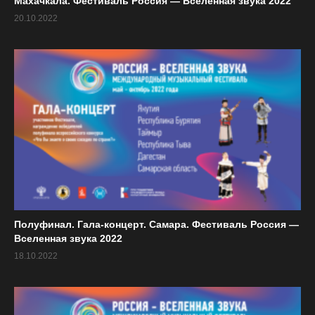
Махачкала. Фестиваль Россия — Вселенная звука 2022
20.10.2022
«Восходящая звезда Альбиона»
18.08
Джордж Харлионо
(фортепиано)
.
ВТ
Программа Королевского колледжа в
Лондоне.
«Музыка Колумбии рассказывает
21.08
истории о свободе»
ПТ
Программа ансамбля «Аркоб». Колумбия
«Спокойный Сон»
23.08
Бах, Шопен и транскрипции буддийских
Полуфинал. Гала-концерт. Самара. Фестиваль Россия —
ВС
песнопений.
Вселенная звука 2022
Чэнь Чжэн-тин
Тайвань (фортепиано).
18.10.2022
«Единственный звук во Вселенной».
Ли Фэнъюнь и Ван Цзяньсинь.