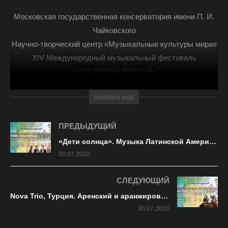
Московская государственная консерватория имени П. И.
Чайковского
Научно-творческий центр «Музыкальные культуры мира»
XIV Международный музыкальный фестиваль
«СОБИРАЕМ ДРУЗЕЙ»
17–27 августа 2020 года
показать ещё
Август! Каким только он ни бывает в Москве: знойным,
дождливым, дымным, благоуханным, сонным, сияющим,
ПРЕДЫДУЩИЙ
— год на год не приходится. Но для Московской
«Дети солнца». Музыка Латинской Америки и Азербайджана
консерватории август — это прежде всего «звонкий»
30.07.2020
месяц. Звонкий от голосов молодёжи, слетающейся со
СЛЕДУЮЩИЙ
всех концов Земли на уроки Международной летней
школы, от непривычных звуков разнообразных
Nova Trio, Турция. Аренский и аранжировки турецких народных песен
музыкальных инструментов в руках виртуозов из разных
30.07.2020
стран, от дивных песен, повествующих о жизни далёких и