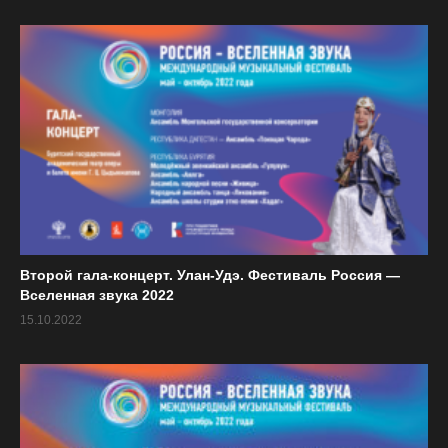
«Единственный звук во Вселенной».
Ли Фэнъюнь и Ван Цзяньсинь.
27.08
Китай (гуцинь, сяо, дицзы, сюнь).
ЧТ
Концерт фестиваля «Собираем друзей»
2015 года.
(Всего 165 просмотров, 1 сегодня)
Второй гала-концерт. Улан-Удэ. Фестиваль Россия —
Вселенная звука 2022
15.10.2022