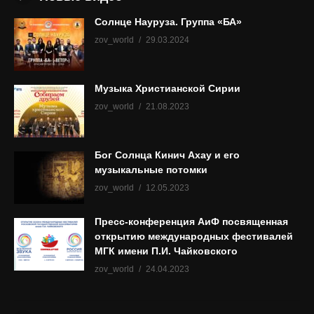
Солнце Науруза. Группа «БА»
zov_world
29.03.2024
Музыка Христианской Сирии
zov_world
21.08.2023
Бог Солнца Кинич Ахау и его
музыкальные потомки
zov_world
12.05.2023
Пресс-конференция АиФ посвященная
открытию международных фестивалей
МГК имени П.И. Чайковского
zov_world
24.04.2023