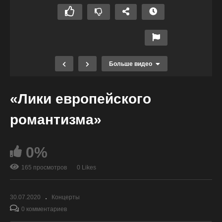
Больше видео
«Лики европейского
романтизма»
0%
165 просмотров
0 Likes
«Восходящая звезда Альбиона»
30.07.2020
Концерты
0 комментариев