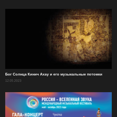
Программа фестиваля
КОНЦЕРТЫ в Рахманиновском зале + прямая
трансляция
«Жемчужная нить». Китайская
17.08
классическая музыка.
ПН
Анастасия Новосёлова
(гуцинь)
.
«Лики европейского романтизма»
Бог Солнца Кинич Ахау и его музыкальные потомки
12.05.2023
20.08
Екатерина Годованец
(сопрано)
,
ЧТ
Алексей Гуляницкий
(скрипка)
,
Шолпан Барлыкова
(фортепиано)
«Дети солнца». Музыка Латинской
Америки и Азербайджана.