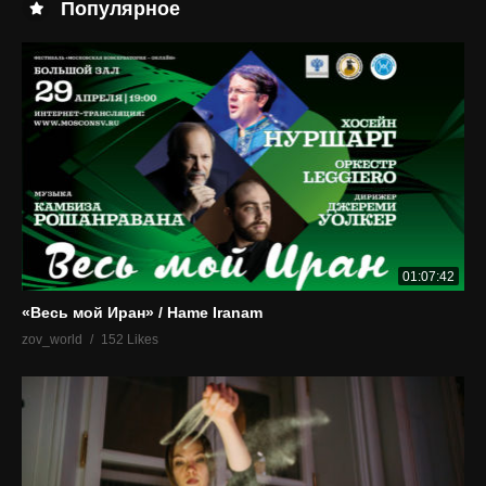
Популярное
01:07:42
«Весь мой Иран» / Hame Iranam
zov_world
152 Likes