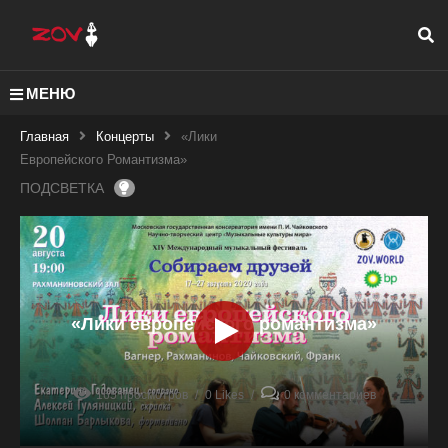
МЕНЮ
Главная
Концерты
«Лики
Европейского Романтизма»
ПОДСВЕТКА
«Лики европейского романтизма»
165 просмотров
0 Likes
0 комментариев