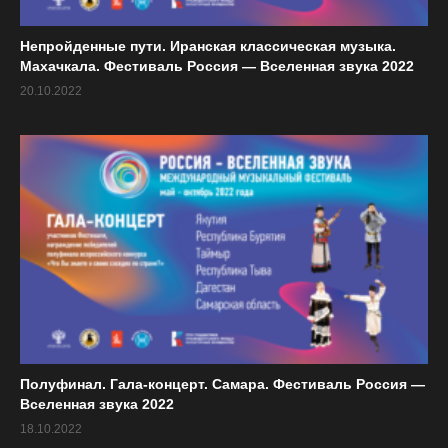
ИНТЕРНЕТ-ТРАНСЛЯЦИЯ музыкальных фильмов от
участников фестиваля
Непройденные пути. Иранская классическая музыка.
Махачкала. Фестиваль Россия — Вселенная звука 2022
20.10.2022
«Восходящая звезда Альбиона»
18.08
Джордж Харлионо
(фортепиано)
.
ВТ
Программа Королевского колледжа в
Лондоне.
«Музыка Колумбии рассказывает
21.08
истории о свободе»
ПТ
Программа ансамбля «Аркоб». Колумбия
«Спокойный Сон»
23.08
Бах, Шопен и транскрипции буддийских
Полуфинал. Гала-концерт. Самара. Фестиваль Россия —
ВС
песнопений.
Вселенная звука 2022
Чэнь Чжэн-тин
Тайвань (фортепиано).
18.10.2022