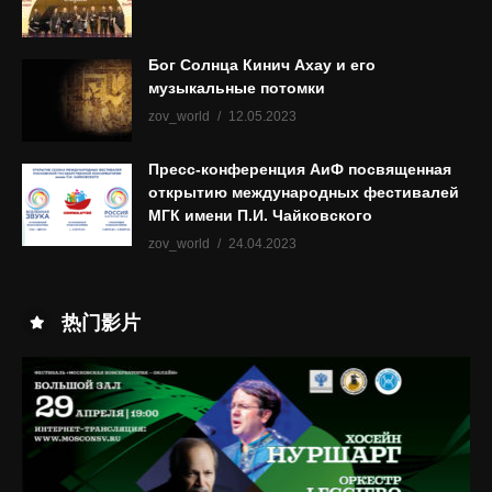
Бог Солнца Кинич Ахау и его
музыкальные потомки
zov_world
12.05.2023
Пресс-конференция АиФ посвященная
открытию международных фестивалей
МГК имени П.И. Чайковского
zov_world
24.04.2023
热门影片