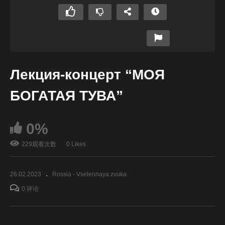
Лекция-концерт “МОЯ
БОГАТАЯ ТУВА”
0%
229观看次数
0 Likes
26.02.2023
Rossia - Vselennaya zvuka
0 评论