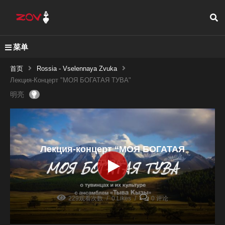
菜单
首页
Rossia - Vselennaya Zvuka
Лекция-Концерт "МОЯ БОГАТАЯ ТУВА"
明亮
Лекция-концерт “МОЯ БОГАТАЯ
ТУВА”
229观看次数
0 Likes
0 评论