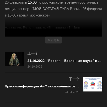
26 февраля в
15:00
по московскому времени состоялась
лекция-концерт “МОЯ БОГАТАЯ ТУВА Время: 26 февраля
в
15:00
(время московское)
Адрес: ул. Бутырская, д. 46, строение 1. Центр
прототипирования ТОН («Центр современной музыки и
исполнительских искусств» Академии хорового искусства
显示更多
имени В.С. Попова).
上一个
В передаче приняли участие музыканты ансамбля
21.10.2022. “Россия – Вселенная звука” в Махачкале. Речь Бутаевой, Министра культуры РД
женского горлового пения “ТЫВА КЫЗЫ”: Айланмаа
24.10.2022
Дамыран, Айлан Ондар, Шолбана Белек-оол, Долума
Тюлюш Айдысмаа Намзырай, руководитель ансамбля –
下一个
Чодураа Тумат, преподаватель Тувинского
Пресс-конференция АиФ посвященная открытию международных фестивалей МГК имени П.И. Чайковского
государтсвенного университета, Народный хоомейжи
24.04.2023
Республики Тыва, заслуженная артистка Республики Тыва
(Всего 229 просмотров, 1 сегодня)