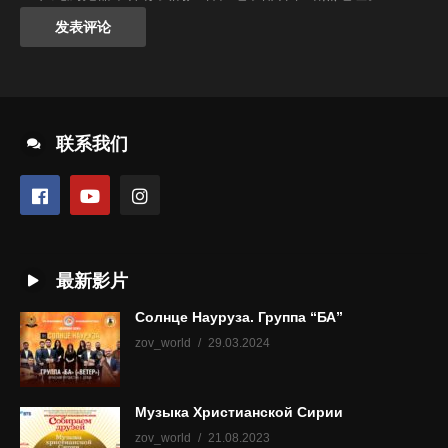
联系我们
最新影片
Солнце Науруза. Группа “БА”
zov_world
29.03.2024
Музыка Христианской Сирии
zov_world
21.08.2023