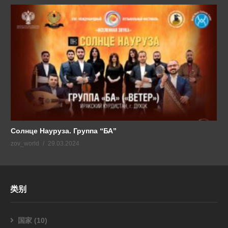
Солнце Науруза. Группа “БА”
zov_world
29.03.2024
类别
国家
(10)