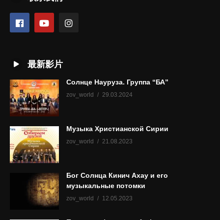
最新影片
Солнце Науруза. Группа “БА”
zov_world
29.03.2024
Музыка Христианской Сирии
zov_world
21.08.2023
Бог Солнца Кинич Ахау и его
музыкальные потомки
zov_world
12.05.2023