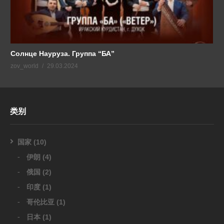
Солнце Науруза. Группа “БА”
zov_world
29.03.2024
类别
国家
(10)
伊朗
(4)
俄国
(2)
印度
(1)
哥伦比亚
(1)
日本
(1)