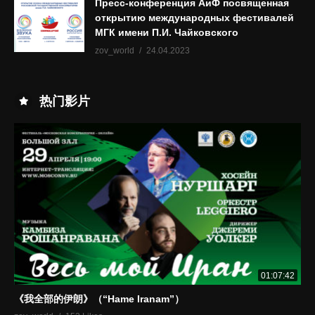
Пресс-конференция АиФ посвященная
открытию международных фестивалей
МГК имени П.И. Чайковского
zov_world
24.04.2023
热门影片
01:07:42
《我全部的伊朗》（“Hame Iranam”）