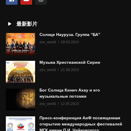
最新影片
Солнце Науруза. Группа “БА”
zov_world
29.03.2024
Музыка Христианской Сирии
zov_world
21.08.2023
Бог Солнца Кинич Ахау и его
музыкальные потомки
zov_world
12.05.2023
Пресс-конференция АиФ посвященная
открытию международных фестивалей
МГК имени П.И. Чайковского