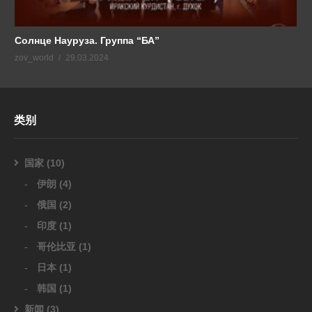
Солнце Науруза. Группа “БА”
zov_world
29.03.2024
类别
国家
(10)
伊朗
(4)
俄国
(2)
印度
(1)
哥伦比亚
(1)
日本
(1)
韩国
(1)
新闻
(3)