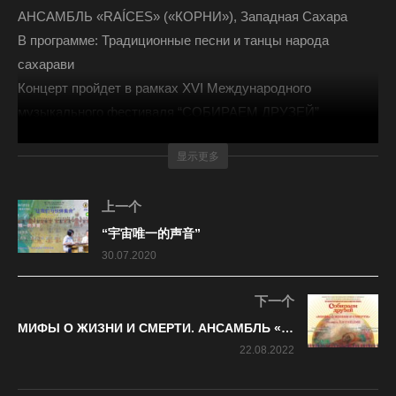
АНСАМБЛЬ «RAÍCES» («КОРНИ»), Западная Сахара
В программе: Традиционные песни и танцы народа
сахарави
Концерт пройдет в рамках XVI Международного
музыкального фестиваля “СОБИРАЕМ ДРУЗЕЙ”
Рахманиновский зал МГК имени П.И. Чайковского
显示更多
21 августа 2022 года в 19:00
(Всего 238 просмотров, 1 сегодня)
上一个
“宇宙唯一的声音”
30.07.2020
下一个
МИФЫ О ЖИЗНИ И СМЕРТИ. АНСАМБЛЬ «ILE THÉLÈME»
22.08.2022