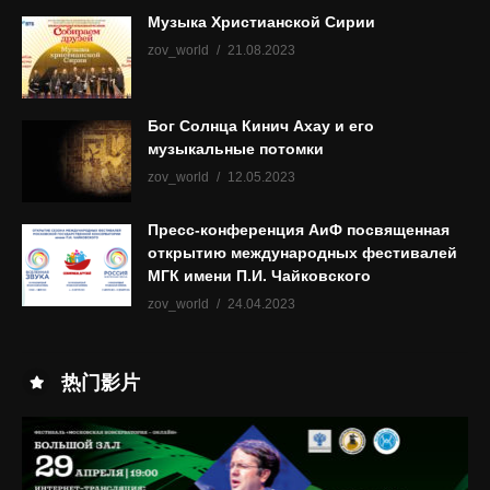
Музыка Христианской Сирии
zov_world
21.08.2023
Бог Солнца Кинич Ахау и его
музыкальные потомки
zov_world
12.05.2023
Пресс-конференция АиФ посвященная
открытию международных фестивалей
МГК имени П.И. Чайковского
zov_world
24.04.2023
热门影片