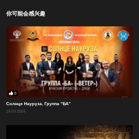
你可能会感兴趣
0
Солнце Науруза. Группа “БА”
29.03.2024