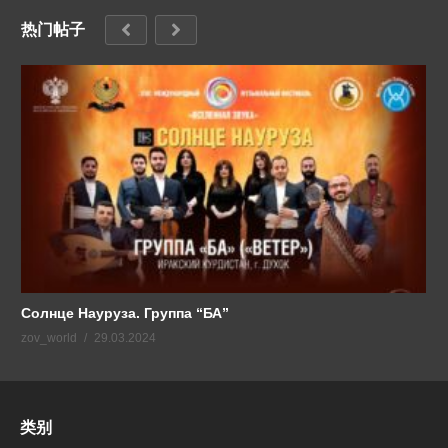
热门帖子
Солнце Науруза. Группа “БА”
zov_world
29.03.2024
类别