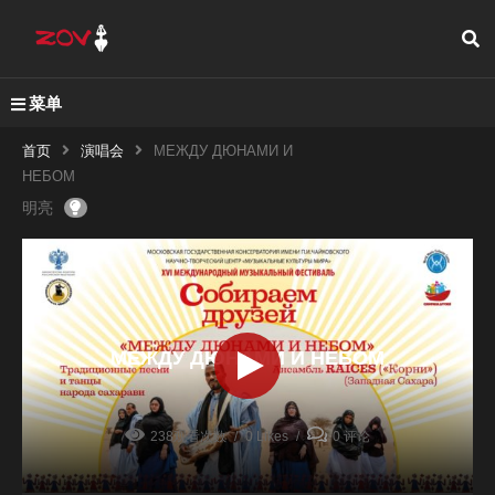
菜单
首页
演唱会
МЕЖДУ ДЮНАМИ И
НЕБОМ
明亮
МЕЖДУ ДЮНАМИ И НЕБОМ
238观看次数
0 Likes
0 评论