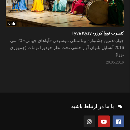
0
کنسرت تووا کوزو- Tyva Kyzy
چهاردهمین جشنواره بین­المللی موسیقی «آواهای جهانی» 20 می
2016 آنسابل بانوان آواز حلقی تحت نظر چودورا تومات (جمهوری
تووا)
20.05.2016
با ما در ارتباط باشید