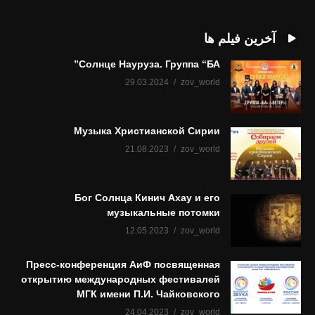
آخرین فیلم ها
Солнце Науруза. Группа “БА”
29.03.2024
zov_world
Музыка Христианской Сирии
21.08.2023
zov_world
Бог Солнца Кинич Ахау и его
музыкальные потомки
12.05.2023
zov_world
Пресс-конференция АиФ посвященная
открытию международных фестивалей
МГК имени П.И. Чайковского
24.04.2023
zov_world