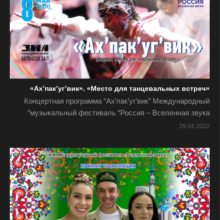
«Ах’пак’уг’вик». «Место для танцевальных встреч»
Концертная программа “Ах’пак’уг’вик” Международный
музыкальный фестиваль “Россия – Вселенная звука”
29.04.2022