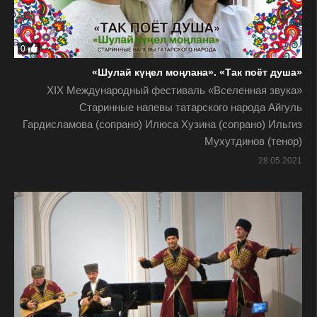
0
«Шулай күңел моңлана». «Так поёт душа»
XIX Международный фестиваль «Вселенная звука»
Старинные напевы татарского народа Айгуль
Гардисламова (сопрано) Илюса Хузина (сопрано) Ильгиз
Мухутдинов (тенор)
28.05.2021