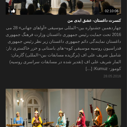
0
02:10:06
کنسرت داغستان- عشق ابدی من
چهاردهمین جشنواره بین¬المللی موسیقی «آواهای جهانی» 28 می
2016 تحت حمایت رئیس جمهوری داغستان وزارت فرهنگ جمهوری
داغستان نمایندگی دائم جمهوری داغستان زیر نظر رئیس جمهوری
فدراسیون روسیه موسیقی کوه¬های باستانی و خزر خاکستری تار:
شامیل شریف علی اف (برگزیده مسابقات بین¬المللی) گارمان:
المار شریف علی اف (تقدیر شده در مسابقات سراسری روسیه)
کوموز- Kumuz: […]
28.05.2016