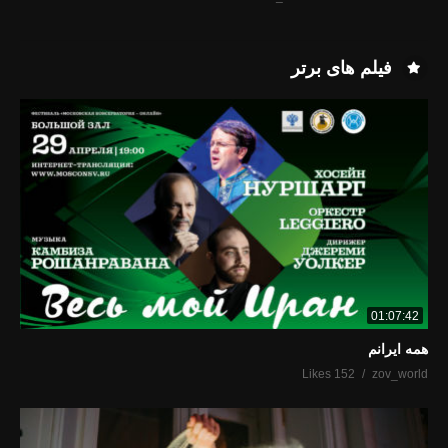
فیلم های برتر
01:07:42
همه ایرانم
152 Likes
zov_world