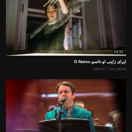
03:52
اپرای ژاپنی او-ناتسو O-Natsu
0 Likes
zov_world