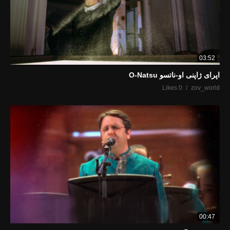
03:52
اپرای ژاپنی او-ناتسو O-Natsu
0 Likes
zov_world
00:47