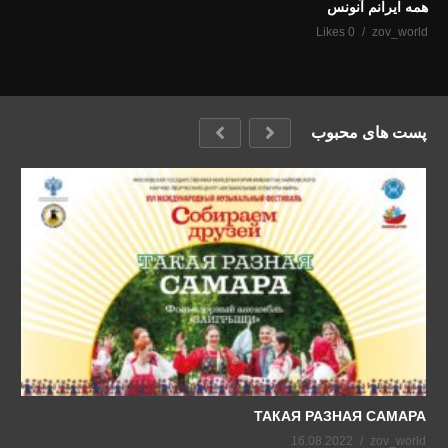
همه ایرانم آنونس
0 Likes
zov_world
پست های محبوب
ТАКАЯ РАЗНАЯ САМАРА
16.08.2022
zov_world