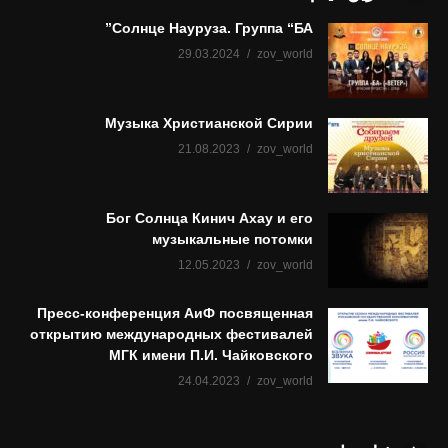
Солнце Науруза. Группа “БА”
29.03.2024
zov_world
Музыка Христианской Сирии
21.08.2023
zov_world
Бог Солнца Кинич Ахау и его
музыкальные потомки
12.05.2023
zov_world
Пресс-конференция АиФ посвященная
открытию международных фестивалей
МГК имени П.И. Чайковского
24.04.2023
zov_world