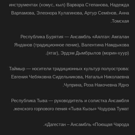
инструментах (хомус, кыл) Варвара Степанова, Надежда
Варламова, Элеонора Кулагинова, Артур Семёнов, Анна
Томская.
Республика Бурятия — Ансамбль «Аялга»: Амгалан
Янданов (традиционное пение), Валентина Намдыкова
(ятаг), Эрдэм Дымбрылов (морин-хуур).
Таймыр — носители традиционных культур полуострова:
Евгения Чебяковна Сидельникова, Наталья Николаевна
Чуприна, Роза Накочевна Яднэ.
Республика Тыва — руководитель и солистка Ансамбля
женского горлового пения «Тыва Кызы» Чодураа Тумат.
Дагестан – Ансамбль «Поющая Чарода».