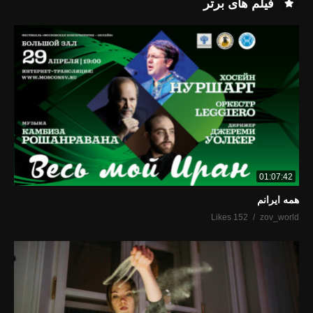
فیلم های برتر
01:07:42
همه ایرانم
152 Likes
zov_world