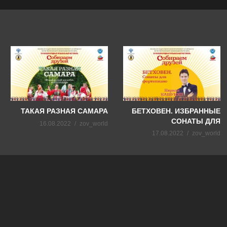
ТАКАЯ РАЗНАЯ САМАРА
БЕТХОВЕН. ИЗБРАННЫЕ
СОНАТЫ ДЛЯ
16.08.2022
zov_world
ФОРТЕПИАНО
17.08.2022
zov_world