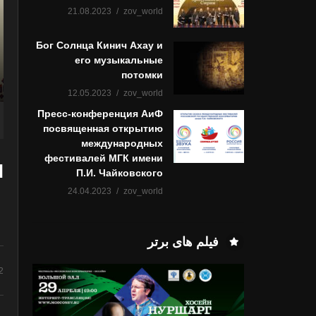
21.08.2023
zov_world
Бог Солнца Кинич Ахау и
его музыкальные
потомки
12.05.2023
zov_world
Пресс-конференция АиФ
посвященная открытию
международных
фестивалей МГК имени
И
П.И. Чайковского
24.04.2023
zov_world
فیلم های برتر
پروژه بین المللی اینترنتی “مسکو چهار ر
فرهنگ ها”
2