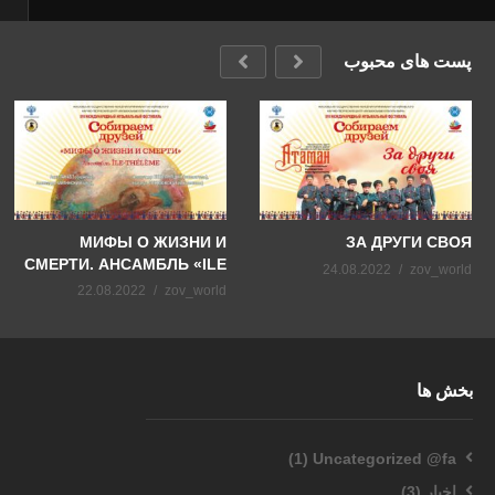
پست های محبوب
МИФЫ О ЖИЗНИ И
ЗА ДРУГИ СВОЯ
СМЕРТИ. АНСАМБЛЬ «ILE
24.08.2022
zov_world
THÉLÈME»
22.08.2022
zov_world
بخش ها
(1)
Uncategorized @fa
اخبار
(3)