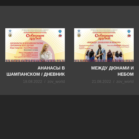
АНАНАСЫ В
МЕЖДУ ДЮНАМИ И
ШАМПАНСКОМ / ДНЕВНИК
НЕБОМ
ЕГО ДУШИ
18.08.2022
zov_world
21.08.2022
zov_world