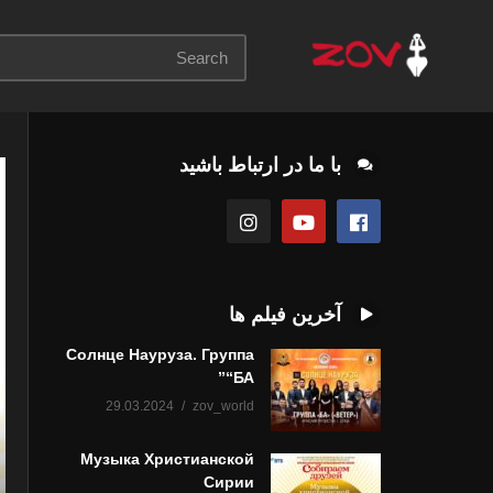
با ما در ارتباط باشید
آخرین فیلم ها
Солнце Науруза. Группа
“БА”
29.03.2024
zov_world
Музыка Христианской
Сирии