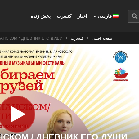
فارسی
اخبار
کنسرت
پخش زنده
صفحه اصلی
کنسرت
АНСКОМ / ДНЕВНИК ЕГО ДУШИ
zov_world
СКОМ / ДНЕВНИК ЕГО ДУШИ