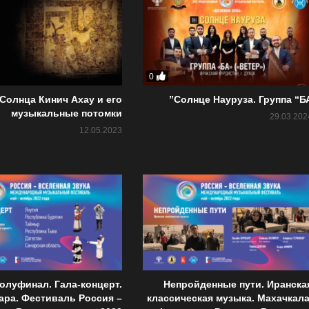
0
 Солнца Кинич Ахау и его
Солнце Науруза. Группа “БА
музыкальные потомки
29.03.202
12.05.2023
олуфинал. Гала-концерт.
Непройденные пути. Иранска
ара. Фестиваль Россия –
классическая музыка. Махачкала