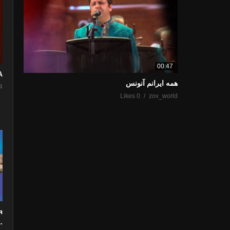
00:47
”
همه ایرانم آنونس
4
0 Likes
zov_world
я
.