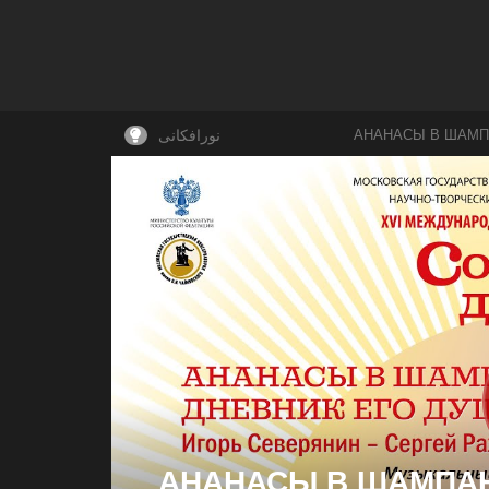
АНАНАСЫ В ШАМП
نورافکانی
АНАНАСЫ В ШАМПАН