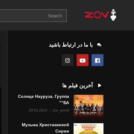
با ما در ارتباط باشید
آخرین فیلم ها
Солнце Науруза. Группа
“БА”
29.03.2024
zov_world
Музыка Христианской
Сирии