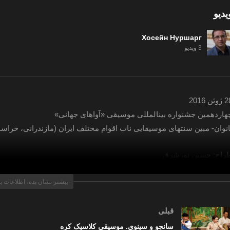
یدیو
Хосейн Нуршарг
3 ویدیو
وئن 2016
هاردهمین جشنواره بین­المللی موسیقی «آواهای جهانی»
انوان- مبین سنت­های موسیقایی ناب اقوام مختلف ایران (مازندرانی، خراس
راح: حسین نورشرق
بیشتر نشان بده، اطلاعات ب
قبلی
سانجو و سینوی. موسیقی کلاسیک کره