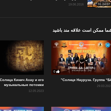
01:24:07
19.06.2016
ما ممکن است علاقه مند باشید
0
 Солнца Кинич Ахау и его
Солнце Науруза. Группа “БА
музыкальные потомки
29.03.202
12.05.2023