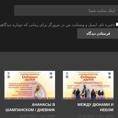
ذخیره نام، ایمیل و وبسایت من در مرورگر برای زمانی که دوباره دیدگاه
АНАНАСЫ В
МЕЖДУ ДЮНАМИ И
ШАМПАНСКОМ / ДНЕВНИК
НЕБОМ
ЕГО ДУШИ
18.08.2022
zov_world
21.08.2022
zov_world