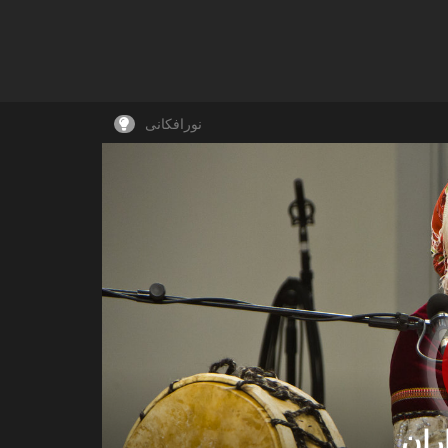
نورافکانی
ران