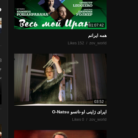
و
01:07:42
همه ایرانم
152 Likes
zov_world
28 ژ
چ
ب
ط
03:52
(Всего 82 просмотров, 1 сегодня)
اپرای ژاپنی او-ناتسو O-Natsu
0 Likes
zov_world