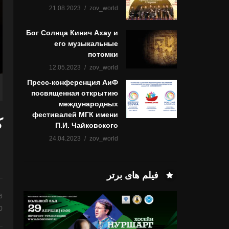
21.08.2023
zov_world
Бог Солнца Кинич Ахау и
его музыкальные
потомки
12.05.2023
zov_world
Пресс-конференция АиФ
посвященная открытию
международных
фестивалей МГК имени
ک
П.И. Чайковского
24.04.2023
zov_world
فیلم های برتر
همه ایرانم
6
0 نظر