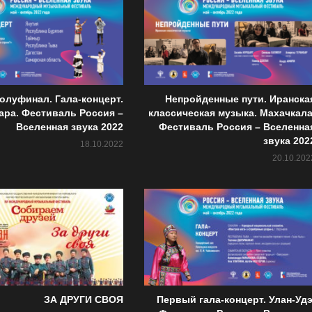
олуфинал. Гала-концерт.
Непройденные пути. Иранска
ара. Фестиваль Россия –
классическая музыка. Махачкала
Вселенная звука 2022
Фестиваль Россия – Вселенна
звука 202
18.10.2022
20.10.202
ЗА ДРУГИ СВОЯ
Первый гала-концерт. Улан-Удэ