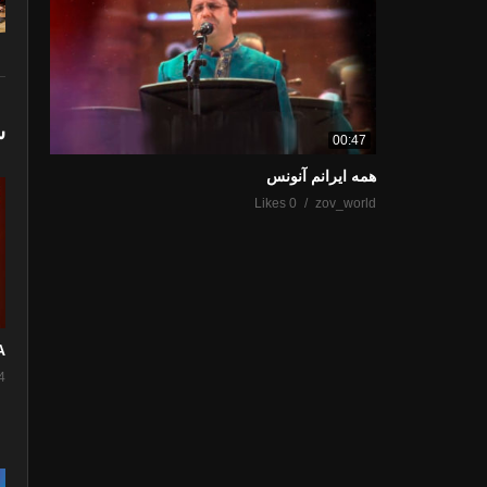
ش
00:47
همه ایرانم آنونس
0 Likes
zov_world
”
4