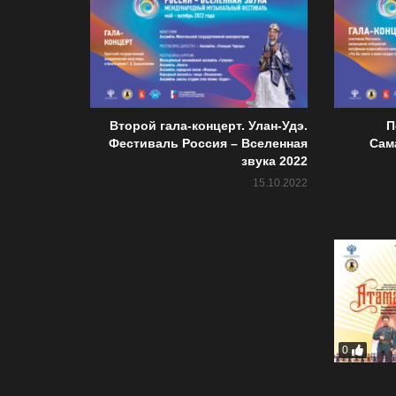
Второй гала-концерт. Улан-Удэ.
П
Фестиваль Россия – Вселенная
Сам
звука 2022
15.10.2022
0