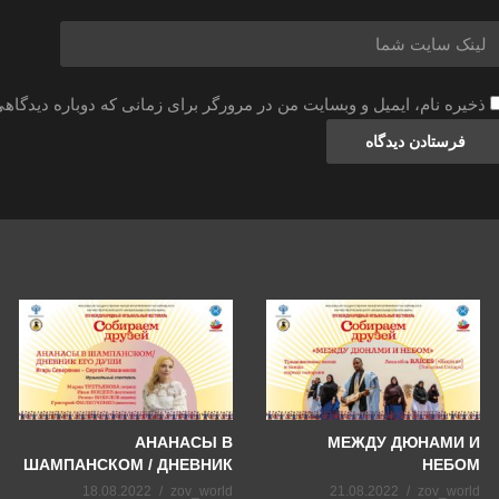
ذخیره نام، ایمیل و وبسایت من در مرورگر برای زمانی که دوباره دیدگاه
АНАНАСЫ В
МЕЖДУ ДЮНАМИ И
ШАМПАНСКОМ / ДНЕВНИК
НЕБОМ
ЕГО ДУШИ
18.08.2022
zov_world
21.08.2022
zov_world