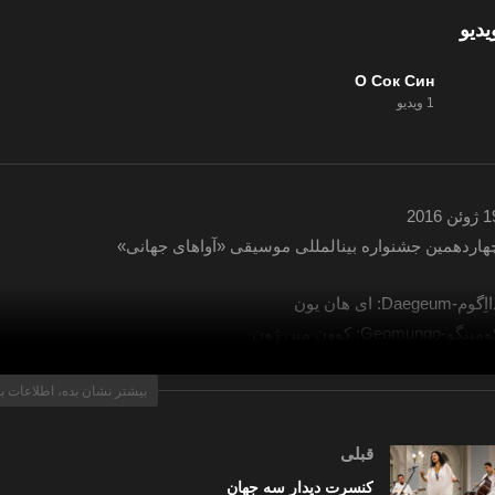
یدیو
О Сок Син
1 ویدیو
وئن 2016
هاردهمین جشنواره بین­المللی موسیقی «آواهای جهانی»
گوم-Daegeum: ای هان یون
ینگو-Geomungo: کوون مین ژون
اِنگ-Ajaeng: ژون می ژون
گو-Janggu: هو پُن سو
بیشتر نشان بده، اطلاعات ب
راح و سرپرست گروه: او سوک سین
قبلی
کنسرت دیدار سه جهان