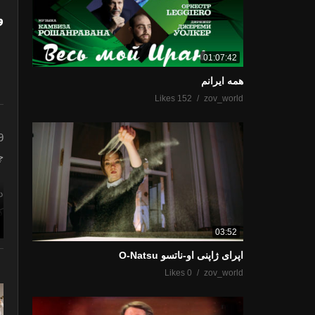
و
01:07:42
همه ایرانم
152 Likes
zov_world
19 ژ
چ
دااِ
کوم
آجا
03:52
جان
اپرای ژاپنی او-ناتسو O-Natsu
ط
0 Likes
zov_world
(Всего 136 просмотров, 2 сегодня)