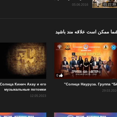
01:22:39
05.06.2016
ما ممکن است علاقه مند باشید
0
 Солнца Кинич Ахау и его
Солнце Науруза. Группа “БА
музыкальные потомки
29.03.202
12.05.2023