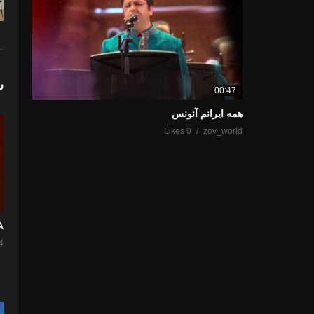
ش
00:47
همه ایرانم آنونس
0 Likes
zov_world
”
4