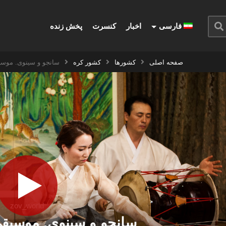
فارسی
اخبار
کنسرت
پخش زنده
صفحه اصلی
کشورها
کشور کره
سانجو و سینوی. موسی
zov_world
سانجو و سینوی. موسیق