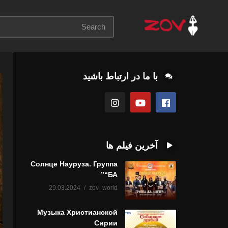
با ما در ارتباط باشید
آخرین فیلم ها
Солнце Науруза. Группа
“БА”
29.03.2024
zov_world
Музыка Христианской
Сирии