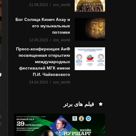
21.08.2023
zov_world
Бог Солнца Кинич Ахау и
его музыкальные
потомки
12.05.2023
zov_world
Пресс-конференция АиФ
посвященная открытию
международных
фестивалей МГК имени
س
П.И. Чайковского
24.04.2023
zov_world
فیلم های برتر
کنسرت تووا کوزو- Tyva Kyzy
6
0 نظر