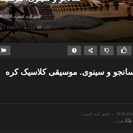
کشور کره
کنسرت
06.2016
136 بازدید ها
0 Likes
0 نظرات
انجو و سینوی. موسیقی کلاسیک کره
کنسرت موسیقی ایرانی رویش
سیما
19.06.201
کشور کره
کنسرت
ات