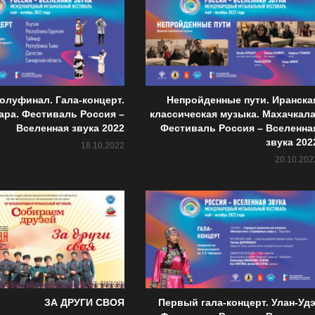
олуфинал. Гала-концерт.
Непройденные пути. Иранска
ара. Фестиваль Россия –
классическая музыка. Махачкала
Вселенная звука 2022
Фестиваль Россия – Вселенна
звука 202
18.10.2022
20.10.202
ЗА ДРУГИ СВОЯ
Первый гала-концерт. Улан-Удэ