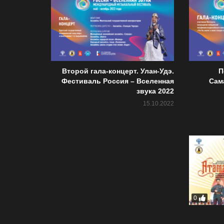
Второй гала-концерт. Улан-Удэ.
П
Фестиваль Россия – Вселенная
Сам
звука 2022
15.10.2022
0