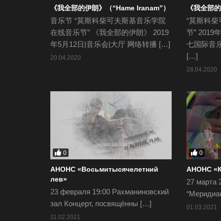
《我全部的伊朗》（“Hame Iranam”）
《我全部
音乐节 “莫斯科柴可夫斯基音乐学院
“莫斯科
在线音乐节” 《我全部的伊朗》 2019
节” 201
年5月12日|音乐会|大厅 网络转播 […]
七国际音乐
[…]
20.04.2020
28.04.2020
0
0
АНОНС «Восьмитысячелетний
АНОНС «
лев»
27 марта 2
23 февраля 19:00 Рахманиновский
“Меридиан
зал Концерт, посвящённы […]
01.03.2021
11.02.2021