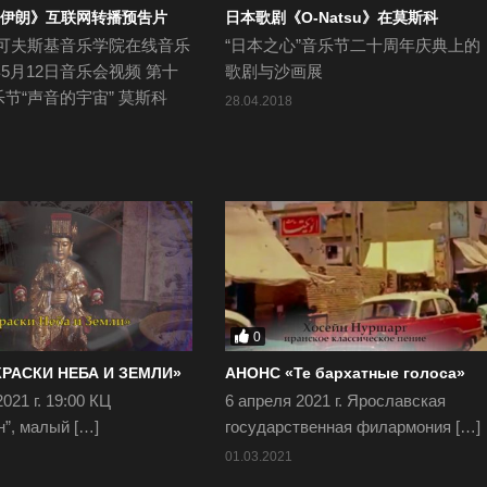
的伊朗》互联网转播预吿片
日本歌剧《O-Natsu》在莫斯科
柴可夫斯基音乐学院在线音乐
“日本之心”音乐节二十周年庆典上的
9年5月12日音乐会视频 第十
歌剧与沙画展
节“声音的宇宙” 莫斯科
28.04.2018
0
КРАСКИ НЕБА И ЗЕМЛИ»
АНОНС «Те бархатные голоса»
021 г. 19:00 КЦ
6 апреля 2021 г. Ярославская
”, малый […]
государственная филармония […]
01.03.2021