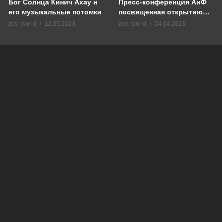
Пресс-конференция АиФ
Бог Солнца Кинич Ахау и
посвященная открытию
его музыкальные потомки
международных
zov_world
24.04.2023
zov_world
12.05.2023
фестивалей МГК имени
П.И. Чайковского