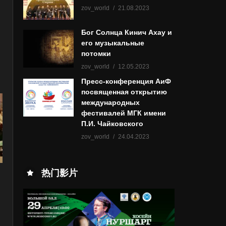
zov_world
21.08.2023
Бог Солнца Кинич Ахау и
его музыкальные
потомки
zov_world
12.05.2023
Пресс-конференция АиФ
посвященная открытию
международных
фестивалей МГК имени
П.И. Чайковского
zov_world
24.04.2023
热门影片