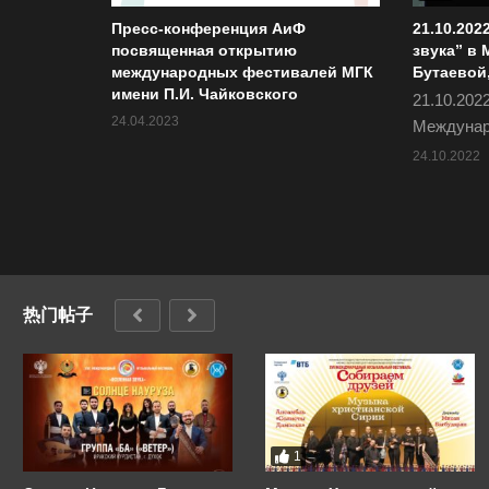
Пресс-конференция АиФ
21.10.202
посвященная открытию
звука” в 
международных фестивалей МГК
Бутаевой
имени П.И. Чайковского
21.10.2022
24.04.2023
Междунар
24.10.2022
热门帖子
1