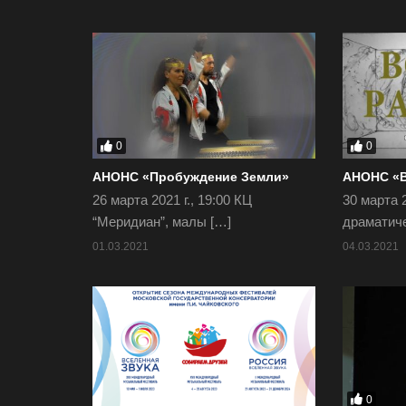
0
0
АНОНС «Пробуждение Земли»
АНОНС «
26 марта 2021 г., 19:00 КЦ
30 марта 
“Меридиан”, малы […]
драматиче
01.03.2021
04.03.2021
0