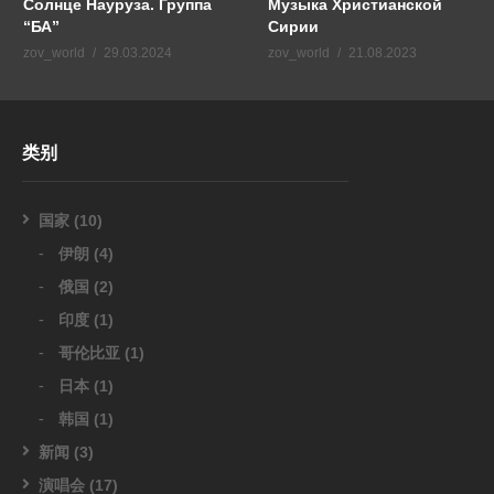
Солнце Науруза. Группа
Музыка Христианской
“БА”
Сирии
zov_world
29.03.2024
zov_world
21.08.2023
类别
国家
(10)
伊朗
(4)
俄国
(2)
印度
(1)
哥伦比亚
(1)
日本
(1)
韩国
(1)
新闻
(3)
演唱会
(17)