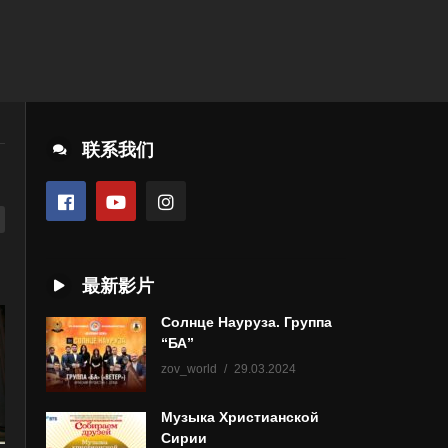
联系我们
最新影片
Солнце Науруза. Группа
“БА”
zov_world
29.03.2024
Музыка Христианской
Сирии