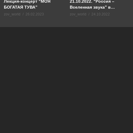
21.10.2022. “Россия –
Лекция-концерт “МОЯ
Вселенная звука” в
БОГАТАЯ ТУВА”
Махачкале. Речь
zov_world
24.10.2022
zov_world
26.02.2023
Бутаевой, Министра
культуры РД